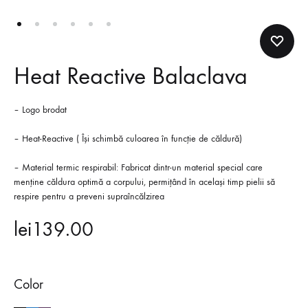
Heat Reactive Balaclava
– Logo brodat
– Heat-Reactive ( Își schimbă culoarea în funcție de căldură)
– Material termic respirabil: Fabricat dintr-un material special care
menține căldura optimă a corpului, permițând în același timp pielii să
respire pentru a preveni supraîncălzirea
lei
139.00
Color