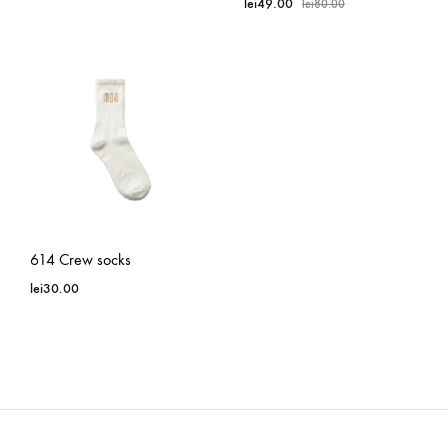
lei
49.00
lei
80.00
614 Crew socks
lei
30.00